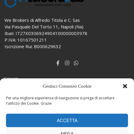
We Brokers di Alfredo Titola e C. Sas
Via Pasquale Del Torto 11, Napoli (Na)
Iban: IT27X0306924904100000003978
P.IVA: 10167501211
Iscrizione Rui: B000629632
Servizi
Gestisci Consenso Cookie
Lavora con Noi
Per una migliore esperienza di navigazione si prega di accettare
Preventivo
l'utilizzo dei Cookie. Grazie
Contatti
ACCETTA
Chi Siamo
NEGA