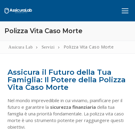
Polizza Vita Caso Morte
Home
Polizza Vita Caso Morte
Assicura Lab
Servizi
Servizi
Infortuni
RCA
Assicura il Futuro della Tua
Famiglia: Il Potere della Polizza
Assicurazione Sanitaria
Chi Siamo
Vita Caso Morte
Pensione Integrativa
Lavora Con Noi
Nel mondo imprevedibile in cui viviamo, pianificare per il
Piano di Accumulo
Contatti
futuro e garantire la
sicurezza finanziaria
della tua
famiglia è una priorità fondamentale. La polizza vita caso
Rc Professionale
morte è uno strumento potente per raggiungere questi
obiettivi.
Copertura Assicurativa per Imprese Edili