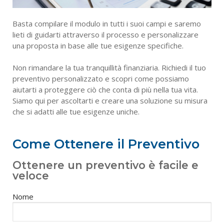
Copertura Assicurativa Aziendale
Basta compilare il modulo in tutti i suoi campi e saremo
Fideiussioni
lieti di guidarti attraverso il processo e personalizzare
una proposta in base alle tue esigenze specifiche.
Donazioni Immobiliari
Non rimandare la tua tranquillità finanziaria. Richiedi il tuo
Polizza Viaggi
preventivo personalizzato e scopri come possiamo
aiutarti a proteggere ciò che conta di più nella tua vita.
Polizza Vita Caso Morte
Siamo qui per ascoltarti e creare una soluzione su misura
RCA Storica
che si adatti alle tue esigenze uniche.
Come Ottenere il Preventivo
Ottenere un preventivo è facile e
veloce
Nome