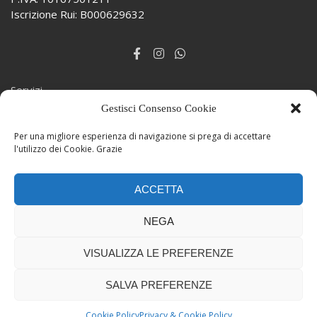
Iscrizione Rui: B000629632
Servizi
Gestisci Consenso Cookie
Lavora con Noi
Per una migliore esperienza di navigazione si prega di accettare
Preventivo
l'utilizzo dei Cookie. Grazie
Contatti
ACCETTA
Chi Siamo
NEGA
VISUALIZZA LE PREFERENZE
Powered by
PMA
.
SALVA PREFERENZE
Privacy & Cookie Policy
Cookie Policy
Privacy & Cookie Policy