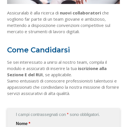
Copertura Assicurativa Aziendale
Assicuralab è alla ricerca di
nuovi collaboratori
che
Fideiussioni
vogliono far parte di un team giovane e ambizioso,
mettendo a disposizione convenzioni competitive sul
Donazioni Immobiliari
mercato e strumenti di lavoro digitali.
Polizza Viaggi
Come Candidarsi
Polizza Vita Caso Morte
Se sei interessato a unirsi al nostro team, compila il
RCA Storica
modulo e assicurati di inserire la tua
iscrizione alla
Sezione E del RUI
, se applicabile.
Siamo entusiasti di conoscere professionisti talentuosi e
appassionati che condividano la nostra missione di fornire
servizi assicurativi di alta qualità.
I campi contrassegnati con
*
sono obbligatori.
Nome
*