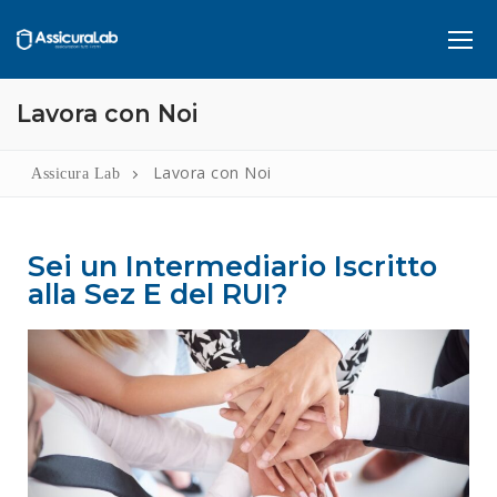
Lavora con Noi
Home
Lavora con Noi
Assicura Lab
Servizi
Infortuni
RCA
Sei un Intermediario Iscritto
alla Sez E del RUI?
Assicurazione Sanitaria
Chi Siamo
Pensione Integrativa
Lavora Con Noi
Piano di Accumulo
Contatti
Rc Professionale
Copertura Assicurativa per Imprese Edili